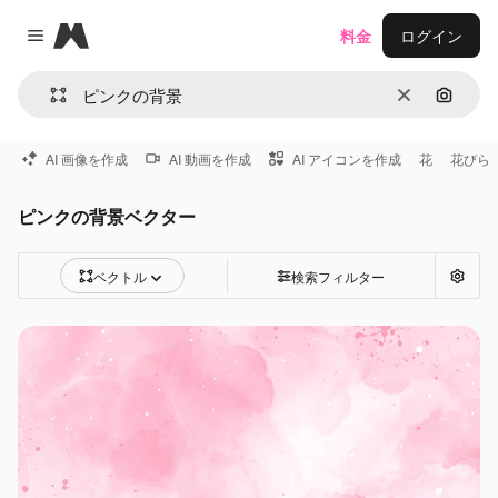
Magnific
料金
ログイン
Close menu
消去
画像で
AI 画像を作成
AI 動画を作成
AI アイコンを作成
花
花びら
ピンクの背景ベクター
ベクトル
検索フィルター