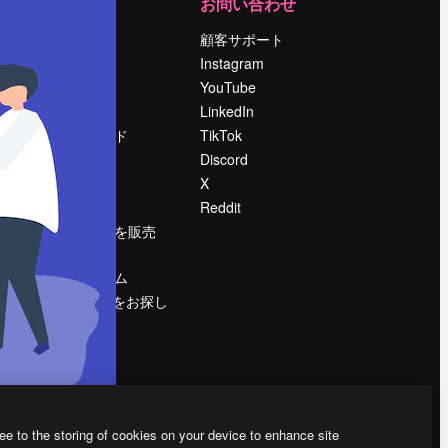
運営
お問い合わせ
料金
顧客サポート
会社概要
Instagram
Reviews
YouTube
採用情報
LinkedIn
検索トレンド
TikTok
ブログ
Discord
イベント
X
Slidesgo
Reddit
コンテンツを販売
する
プレスルーム
magnific.aiをお探し
ですか？
ee to the storing of cookies on your device to enhance site