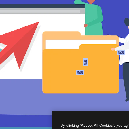
製品
はじめに
ティブ制作を導くためのプラ
Spaces
Academy
クリエイター、企業、代理
AI アシスタント
ドキュメント
含む100万人以上が利用して
AI 画像生成ツール
サポート
AI 動画生成ツール
利用規約
AI 音声合成ツール
プライバシーポリ
シー
ストックコンテン
ツ
オリジナル
新規
Claude/ChatGPT
クッキーポリシー
新
規
向けMCP
トラストセンター
エージェント
アフィリエイト
新規
API
法人向け
モバイルアプリ
すべてのMagnificツ
ール
2026
Freepik Company S.L.U.
無断複写・転載を禁じます
.
By clicking “Accept All Cookies”, you agr