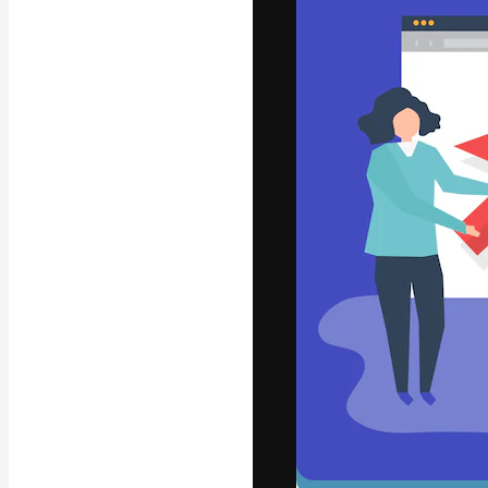
フォント
最高のクリエイ
ットフォーム。
店、スタジオを
います。
日本語
Copyright © 2010-