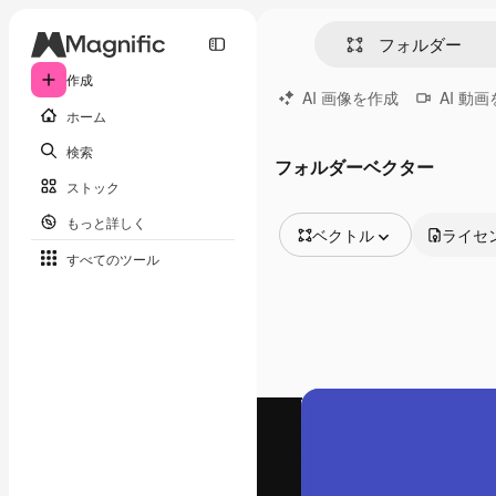
作成
AI 画像を作成
AI 動
ホーム
検索
フォルダーベクター
ストック
もっと詳しく
ベクトル
ライセ
すべてのツール
全ての画像
ベクトル
イラスト
写真
PSD
テンプレート
モックアップ
動画
映像素材
モーショングラフィックス
動画テンプレート
アイコン
3D モデル