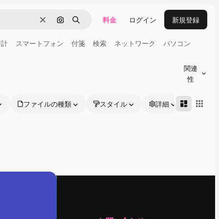
料金
ログイン
新規登録
消去
画像で検索
検索
時計
スマートフォン
付箋
検索
ネットワーク
パソコン
関連
性
ファイルの種類
スタイル
詳細