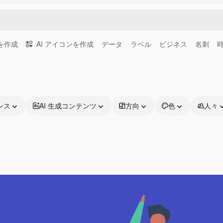
画を作成
AI アイコンを作成
データ
ラベル
ビジネス
名刺
ンス
AI 生成コンテンツ
方向
色
人々