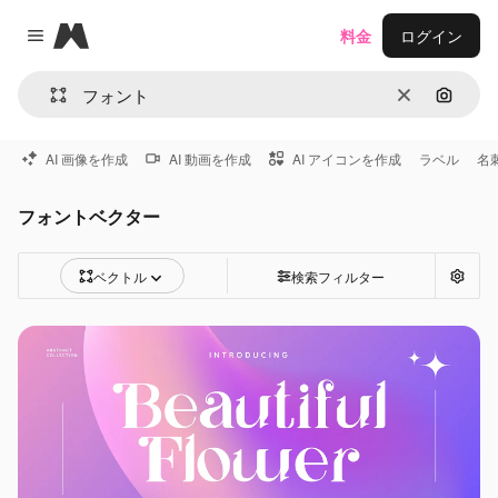
Magnific
料金
ログイン
Close menu
消去
画像で
AI 画像を作成
AI 動画を作成
AI アイコンを作成
ラベル
名
フォントベクター
ベクトル
検索フィルター