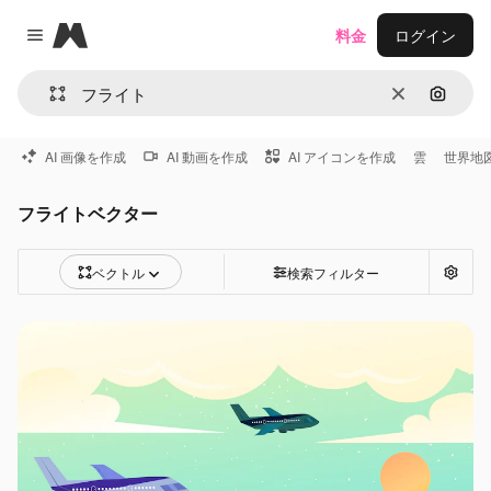
Magnific
料金
ログイン
Close menu
消去
画像で
AI 画像を作成
AI 動画を作成
AI アイコンを作成
雲
世界地
フライトベクター
ベクトル
検索フィルター