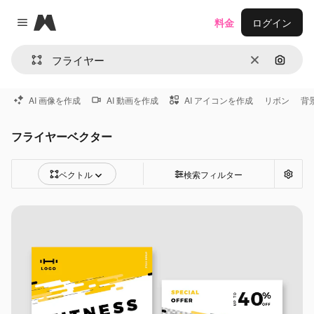
Magnific
料金
ログイン
Close menu
消去
画像で
AI 画像を作成
AI 動画を作成
AI アイコンを作成
リボン
背
フライヤーベクター
ベクトル
検索フィルター