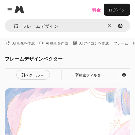
Magnific
料金
ログイン
Close menu
消去
画像で
AI 画像を作成
AI 動画を作成
AI アイコンを作成
フレーム
フレームデザインベクター
ベクトル
検索フィルター