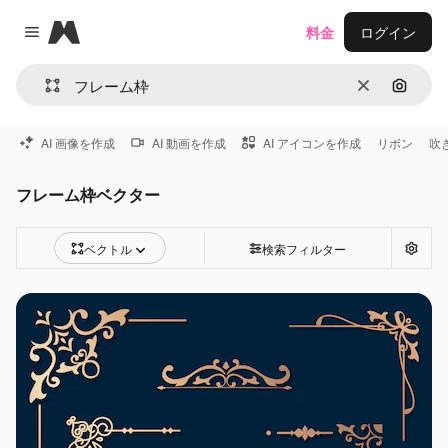
Magnific
料金
ログイン
Close menu
消去
画像で
AI 画像を作成
AI 動画を作成
AI アイコンを作成
リボン
吹
フレーム枠ベクター
ベクトル
検索フィルター