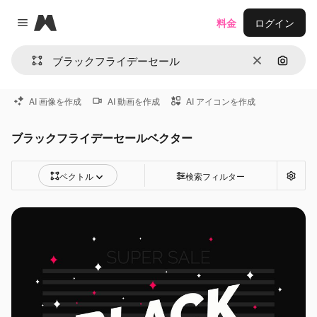
Magnific
料金
ログイン
Close menu
消去
画像で
AI 画像を作成
AI 動画を作成
AI アイコンを作成
ブラックフライデーセールベクター
ベクトル
検索フィルター