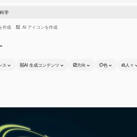
画を作成
AI アイコンを作成
ー
ンス
AI 生成コンテンツ
方向
色
人々