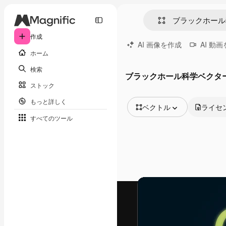
作成
AI 画像を作成
AI 動
ホーム
検索
ブラックホール科学ベクタ
ストック
もっと詳しく
ベクトル
ライセ
すべてのツール
全ての画像
ベクトル
イラスト
写真
PSD
テンプレート
モックアップ
動画
映像素材
モーショングラフィックス
動画テンプレート
アイコン
3D モデル