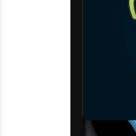
フォント
最高のクリエイ
ットフォーム。
店、スタジオを
います。
日本語
Copyright © 2010-