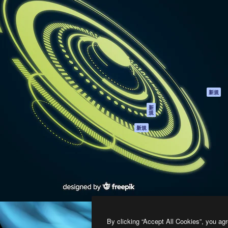
製品
はじめに
ティブ制作を導くためのプラ
Spaces
Academy
クリエイター、企業、代理
AI アシスタント
ドキュメント
含む100万人以上が利用して
AI 画像生成ツール
サポート
AI 動画生成ツール
利用規約
AI 音声合成ツール
プライバシーポリ
シー
ストックコンテン
ツ
オリジナル
新規
Claude/ChatGPT
クッキーポリシー
新
規
向けMCP
トラストセンター
エージェント
アフィリエイト
新規
API
法人向け
モバイルアプリ
すべてのMagnificツ
ール
2026
Freepik Company S.L.U.
無断複写・転載を禁じます
.
By clicking “Accept All Cookies”, you agr