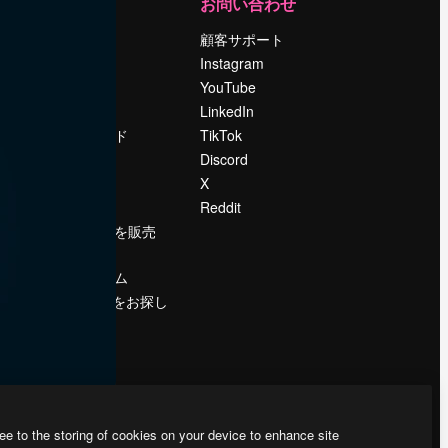
運営
お問い合わせ
料金
顧客サポート
会社概要
Instagram
Reviews
YouTube
採用情報
LinkedIn
検索トレンド
TikTok
ブログ
Discord
イベント
X
Slidesgo
Reddit
コンテンツを販売
する
プレスルーム
magnific.aiをお探し
ですか？
ee to the storing of cookies on your device to enhance site