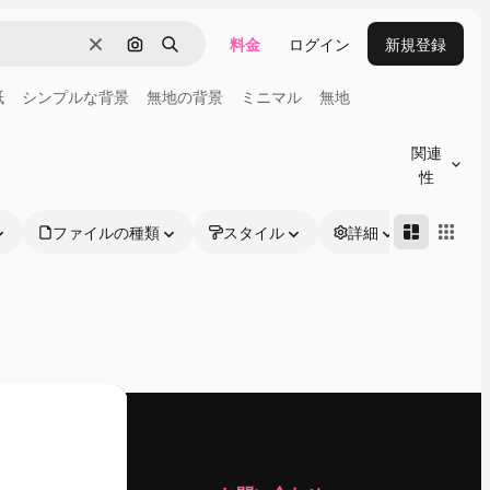
料金
ログイン
新規登録
消去
画像で検索
検索
紙
シンプルな背景
無地の背景
ミニマル
無地
関連
性
ファイルの種類
スタイル
詳細