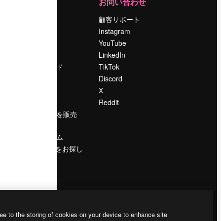
運営
お問い合わせ
料金
顧客サポート
会社概要
Instagram
Reviews
YouTube
採用情報
LinkedIn
検索トレンド
TikTok
ブログ
Discord
イベント
X
Slidesgo
Reddit
コンテンツを販売
する
プレスルーム
magnific.aiをお探し
ですか？
ee to the storing of cookies on your device to enhance site