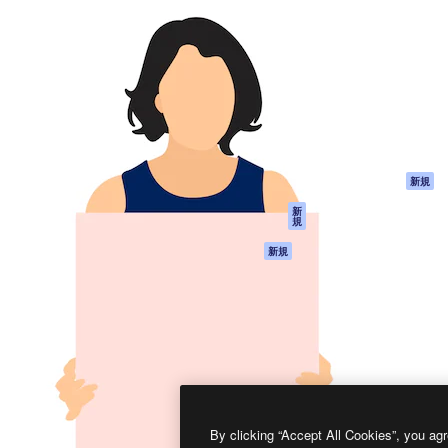
製品
はじめに
ティブ制作を導くためのプラ
Spaces
Academy
クリエイター、企業、代理
AI アシスタント
ドキュメント
含む100万人以上が利用して
AI 画像生成ツール
サポート
AI 動画生成ツール
利用規約
AI 音声合成ツール
プライバシーポリ
シー
ストックコンテン
ツ
オリジナル
新規
Claude/ChatGPT
クッキーポリシー
新
規
向けMCP
トラストセンター
エージェント
アフィリエイト
新規
API
法人向け
モバイルアプリ
すべてのMagnificツ
ール
2026
Freepik Company S.L.U.
無断複写・転載を禁じます
.
By clicking “Accept All Cookies”, you agr