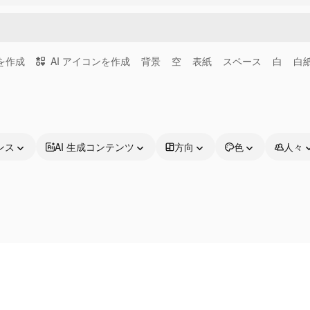
画を作成
AI アイコンを作成
背景
空
表紙
スペース
白
白
ンス
AI 生成コンテンツ
方向
色
人々