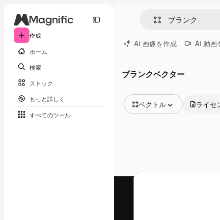
作成
AI 画像を作成
AI 動
ホーム
検索
ブランクベクター
ストック
もっと詳しく
ベクトル
ライセ
すべてのツール
全ての画像
ベクトル
イラスト
写真
PSD
テンプレート
モックアップ
動画
映像素材
モーショングラフィックス
動画テンプレート
アイコン
3D モデル