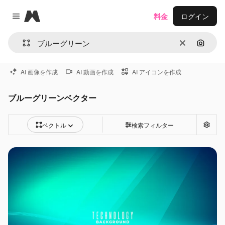
Magnific
料金
ログイン
Close menu
消去
画像で
AI 画像を作成
AI 動画を作成
AI アイコンを作成
ブルーグリーンベクター
ベクトル
検索フィルター