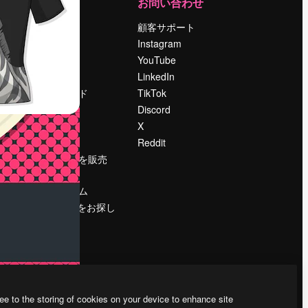
運営
お問い合わせ
料金
顧客サポート
会社概要
Instagram
Reviews
YouTube
採用情報
LinkedIn
検索トレンド
TikTok
ブログ
Discord
イベント
X
Slidesgo
Reddit
コンテンツを販売
する
プレスルーム
magnific.aiをお探し
ですか？
ee to the storing of cookies on your device to enhance site