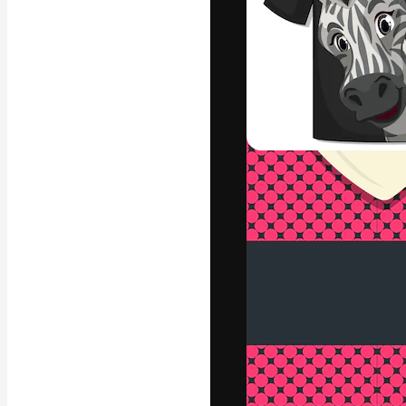
フォント
最高のクリエイ
ットフォーム。
店、スタジオを
います。
日本語
Copyright © 2010-