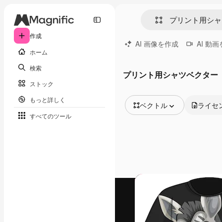
作成
AI 画像を作成
AI 動
ホーム
検索
プリント用シャツベクター
ストック
もっと詳しく
ベクトル
ライセ
すべてのツール
全ての画像
ベクトル
イラスト
写真
PSD
テンプレート
モックアップ
動画
映像素材
モーショングラフィックス
動画テンプレート
アイコン
3D モデル