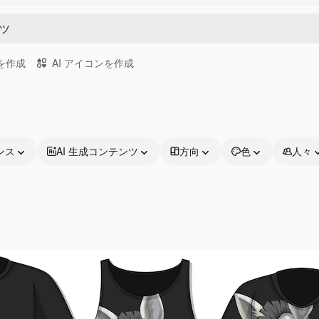
画を作成
AI アイコンを作成
ンス
AI 生成コンテンツ
方向
色
人々