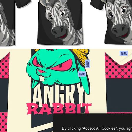
製品
はじめに
ティブ制作を導くためのプラ
Spaces
Academy
クリエイター、企業、代理
AI アシスタント
ドキュメント
含む100万人以上が利用して
AI 画像生成ツール
サポート
AI 動画生成ツール
利用規約
AI 音声合成ツール
プライバシーポリ
シー
ストックコンテン
ツ
オリジナル
新規
Claude/ChatGPT
クッキーポリシー
新
規
向けMCP
トラストセンター
エージェント
アフィリエイト
新規
API
法人向け
モバイルアプリ
すべてのMagnificツ
ール
2026
Freepik Company S.L.U.
無断複写・転載を禁じます
.
By clicking “Accept All Cookies”, you agr