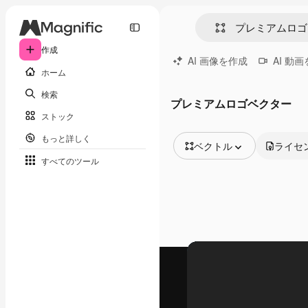
作成
AI 画像を作成
AI 動
ホーム
検索
プレミアムロゴベクター
ストック
もっと詳しく
ベクトル
ライセ
すべてのツール
全ての画像
ベクトル
イラスト
写真
PSD
テンプレート
モックアップ
動画
映像素材
モーショングラフィックス
動画テンプレート
アイコン
3D モデル