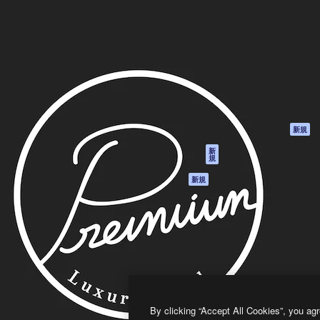
製品
はじめに
ティブ制作を導くためのプラ
Spaces
Academy
クリエイター、企業、代理
AI アシスタント
ドキュメント
含む100万人以上が利用して
AI 画像生成ツール
サポート
AI 動画生成ツール
利用規約
AI 音声合成ツール
プライバシーポリ
シー
ストックコンテン
ツ
オリジナル
新規
Claude/ChatGPT
クッキーポリシー
新
規
向けMCP
トラストセンター
エージェント
アフィリエイト
新規
API
法人向け
モバイルアプリ
すべてのMagnificツ
ール
2026
Freepik Company S.L.U.
無断複写・転載を禁じます
.
By clicking “Accept All Cookies”, you agr