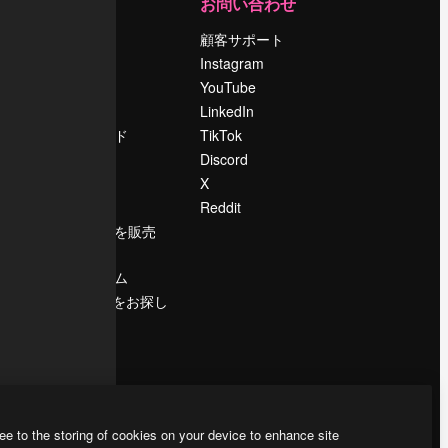
運営
お問い合わせ
料金
顧客サポート
会社概要
Instagram
Reviews
YouTube
採用情報
LinkedIn
検索トレンド
TikTok
ブログ
Discord
イベント
X
Slidesgo
Reddit
コンテンツを販売
する
プレスルーム
magnific.aiをお探し
ですか？
ee to the storing of cookies on your device to enhance site