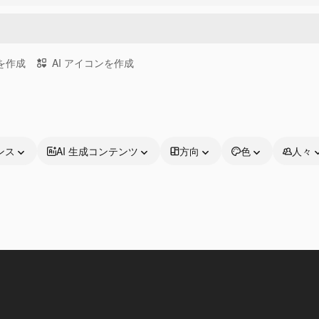
画を作成
AI アイコンを作成
ンス
AI 生成コンテンツ
方向
色
人々