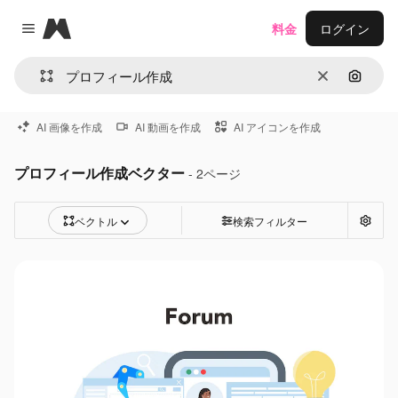
Magnific
料金
ログイン
Close menu
消去
画像で
AI 画像を作成
AI 動画を作成
AI アイコンを作成
プロフィール作成ベクター
- 2ページ
ベクトル
検索フィルター