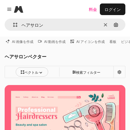
Magnific
料金
ログイン
Close menu
消去
画像で
AI 画像を作成
AI 動画を作成
AI アイコンを作成
看板
ビジ
ヘアサロンベクター
ベクトル
検索フィルター