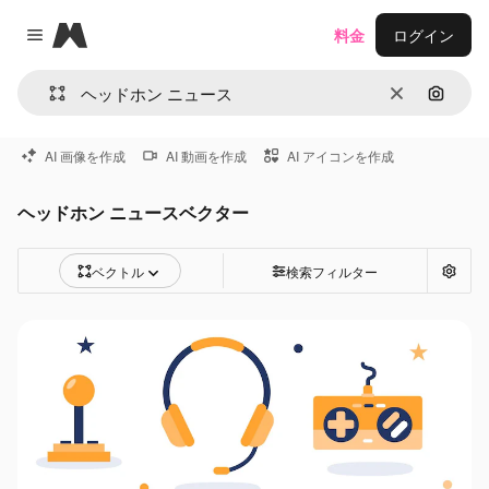
Magnific
料金
ログイン
Close menu
消去
画像で
AI 画像を作成
AI 動画を作成
AI アイコンを作成
ヘッドホン ニュースベクター
ベクトル
検索フィルター