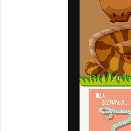
フォント
最高のクリエイ
ットフォーム。
店、スタジオを
います。
日本語
Copyright © 2010-