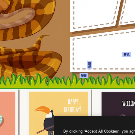
製品
はじめに
ティブ制作を導くためのプラ
Spaces
Academy
クリエイター、企業、代理
AI アシスタント
ドキュメント
含む100万人以上が利用して
AI 画像生成ツール
サポート
AI 動画生成ツール
利用規約
AI 音声合成ツール
プライバシーポリ
シー
ストックコンテン
ツ
オリジナル
新規
Claude/ChatGPT
クッキーポリシー
新
規
向けMCP
トラストセンター
エージェント
アフィリエイト
新規
API
法人向け
モバイルアプリ
すべてのMagnificツ
ール
2026
Freepik Company S.L.U.
無断複写・転載を禁じます
.
By clicking “Accept All Cookies”, you agr