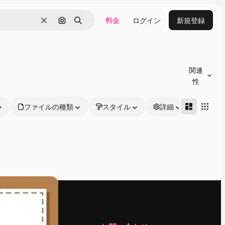
料金
ログイン
新規登録
消去
画像で検索
検索
関連
性
ファイルの種類
スタイル
詳細