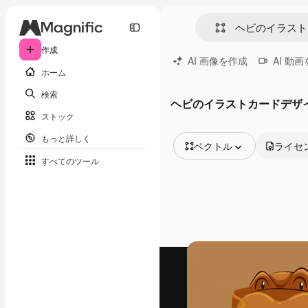
作成
AI 画像を作成
AI 動
ホーム
検索
ヘビのイラストカードデザ
ストック
もっと詳しく
ベクトル
ライセ
すべてのツール
全ての画像
ベクトル
イラスト
写真
PSD
テンプレート
モックアップ
動画
映像素材
モーショングラフィックス
動画テンプレート
アイコン
3D モデル