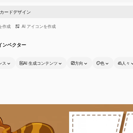
画を作成
AI アイコンを作成
インベクター
ンス
AI 生成コンテンツ
方向
色
人々