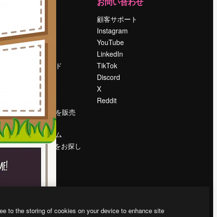
運営
お問い合わせ
料金
顧客サポート
会社概要
Instagram
Reviews
YouTube
採用情報
LinkedIn
検索トレンド
TikTok
ブログ
Discord
イベント
X
Slidesgo
Reddit
コンテンツを販売
する
プレスルーム
magnific.aiをお探し
ですか？
ee to the storing of cookies on your device to enhance site