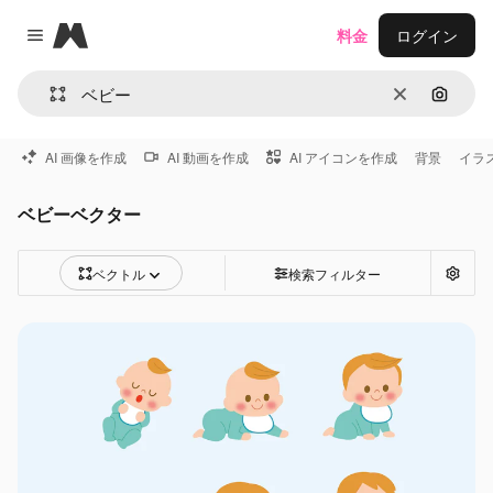
Magnific
料金
ログイン
Close menu
消去
画像で
AI 画像を作成
AI 動画を作成
AI アイコンを作成
背景
イラ
ベビーベクター
ベクトル
検索フィルター