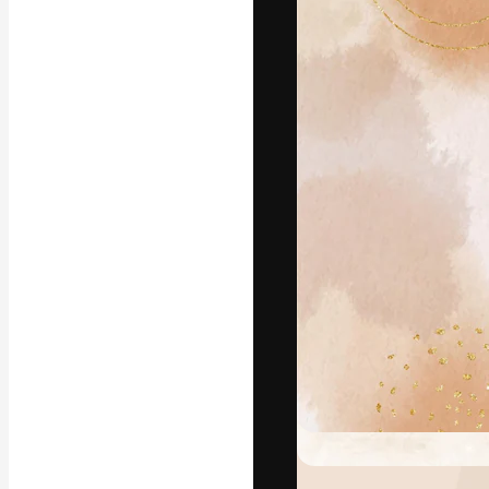
フォント
最高のクリエイ
ットフォーム。
店、スタジオを
います。
日本語
Copyright © 2010-