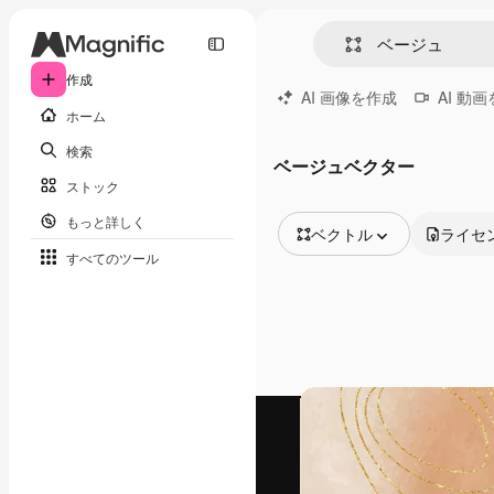
作成
AI 画像を作成
AI 動
ホーム
検索
ベージュベクター
ストック
もっと詳しく
ベクトル
ライセ
すべてのツール
全ての画像
ベクトル
イラスト
写真
PSD
テンプレート
モックアップ
動画
映像素材
モーショングラフィックス
動画テンプレート
アイコン
3D モデル