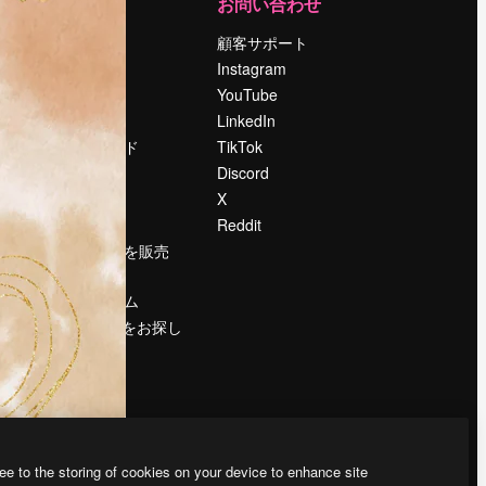
運営
お問い合わせ
料金
顧客サポート
会社概要
Instagram
Reviews
YouTube
採用情報
LinkedIn
検索トレンド
TikTok
ブログ
Discord
イベント
X
Slidesgo
Reddit
コンテンツを販売
する
プレスルーム
magnific.aiをお探し
ですか？
ee to the storing of cookies on your device to enhance site