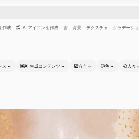
画を作成
AI アイコンを作成
雲
背景
テクスチャ
グラデーショ
ンス
AI 生成コンテンツ
方向
色
人々