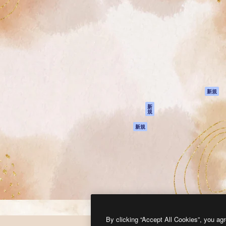
製品
はじめに
ティブ制作を導くためのプラ
Spaces
Academy
クリエイター、企業、代理
AI アシスタント
ドキュメント
含む100万人以上が利用して
AI 画像生成ツール
サポート
AI 動画生成ツール
利用規約
AI 音声合成ツール
プライバシーポリ
シー
ストックコンテン
ツ
オリジナル
新規
Claude/ChatGPT
クッキーポリシー
新
規
向けMCP
トラストセンター
エージェント
アフィリエイト
新規
API
法人向け
モバイルアプリ
すべてのMagnificツ
ール
2026
Freepik Company S.L.U.
無断複写・転載を禁じます
.
By clicking “Accept All Cookies”, you agr