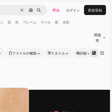
料金
ログイン
新規登録
消去
画像で検索
検索
ン
花
光
フレーム
ラベル
影
水彩
関連
性
ファイルの種類
スタイル
詳細