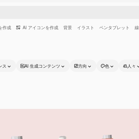
画を作成
AI アイコンを作成
背景
イラスト
ペンタブレット
線
ンス
AI 生成コンテンツ
方向
色
人々