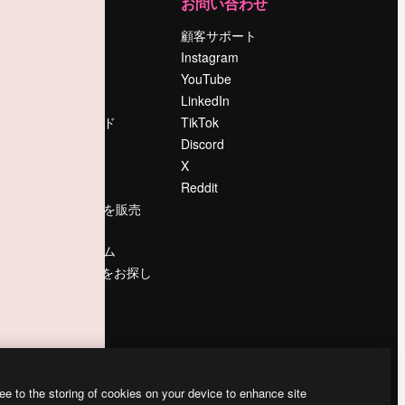
運営
お問い合わせ
料金
顧客サポート
会社概要
Instagram
Reviews
YouTube
採用情報
LinkedIn
検索トレンド
TikTok
ブログ
Discord
イベント
X
Slidesgo
Reddit
コンテンツを販売
する
プレスルーム
magnific.aiをお探し
ですか？
ee to the storing of cookies on your device to enhance site