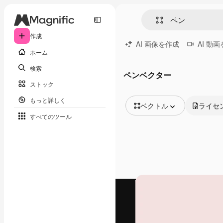
作成
AI 画像を作成
AI 動
ホーム
検索
ペンベクター
ストック
もっと詳しく
ベクトル
ライセ
すべてのツール
全ての画像
ベクトル
イラスト
写真
PSD
テンプレート
モックアップ
動画
映像素材
モーショングラフィックス
動画テンプレート
アイコン
3D モデル