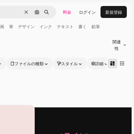
料金
ログイン
新規登録
消去
画像で検索
検索
画
筆
デザイン
インク
テキスト
書く
鉛筆
関連
性
ファイルの種類
スタイル
詳細