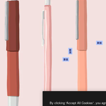
製品
はじめに
ティブ制作を導くためのプラ
Spaces
Academy
クリエイター、企業、代理
AI アシスタント
ドキュメント
含む100万人以上が利用して
AI 画像生成ツール
サポート
AI 動画生成ツール
利用規約
AI 音声合成ツール
プライバシーポリ
シー
ストックコンテン
ツ
オリジナル
新規
Claude/ChatGPT
クッキーポリシー
新
規
向けMCP
トラストセンター
エージェント
アフィリエイト
新規
API
法人向け
モバイルアプリ
すべてのMagnificツ
ール
2026
Freepik Company S.L.U.
無断複写・転載を禁じます
.
By clicking “Accept All Cookies”, you agr