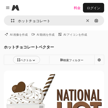
Magnific
料金
ログイン
Close menu
消去
画像で
AI 画像を作成
AI 動画を作成
AI アイコンを作成
ホットチョコレートベクター
ベクトル
検索フィルター