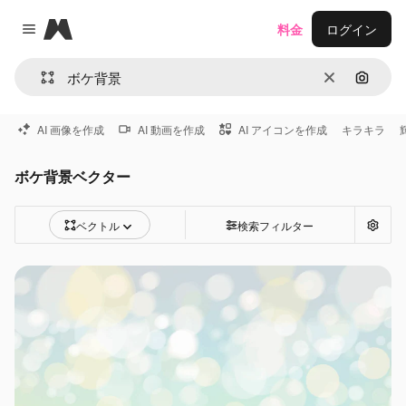
Magnific
料金
ログイン
Close menu
消去
画像で
AI 画像を作成
AI 動画を作成
AI アイコンを作成
キラキラ
ボケ背景ベクター
ベクトル
検索フィルター