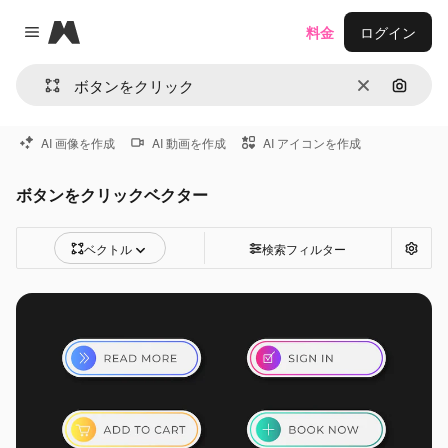
Magnific
料金
ログイン
Close menu
消去
画像で
AI 画像を作成
AI 動画を作成
AI アイコンを作成
ボタンをクリックベクター
ベクトル
検索フィルター