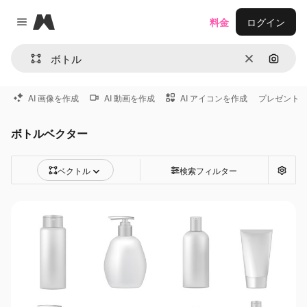
Magnific
料金
ログイン
Close menu
消去
画像で
AI 画像を作成
AI 動画を作成
AI アイコンを作成
プレゼント
ボトルベクター
ベクトル
検索フィルター