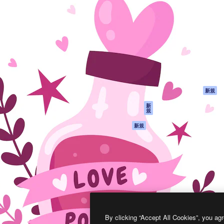
製品
はじめに
ティブ制作を導くためのプラ
Spaces
Academy
クリエイター、企業、代理
AI アシスタント
ドキュメント
含む100万人以上が利用して
AI 画像生成ツール
サポート
AI 動画生成ツール
利用規約
AI 音声合成ツール
プライバシーポリ
シー
ストックコンテン
ツ
オリジナル
新規
Claude/ChatGPT
クッキーポリシー
新
規
向けMCP
トラストセンター
エージェント
アフィリエイト
新規
API
法人向け
モバイルアプリ
すべてのMagnificツ
ール
2026
Freepik Company S.L.U.
無断複写・転載を禁じます
.
By clicking “Accept All Cookies”, you agr