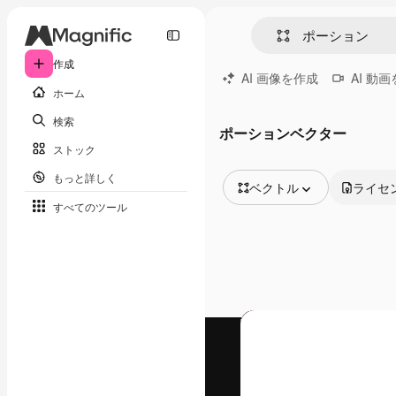
作成
AI 画像を作成
AI 動
ホーム
検索
ポーションベクター
ストック
もっと詳しく
ベクトル
ライセ
すべてのツール
全ての画像
ベクトル
イラスト
写真
PSD
テンプレート
モックアップ
動画
映像素材
モーショングラフィックス
動画テンプレート
アイコン
3D モデル