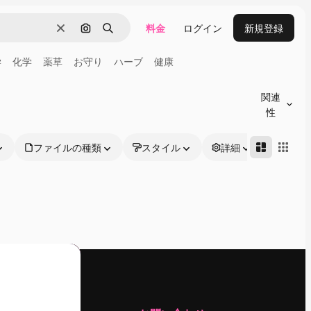
料金
ログイン
新規登録
消去
画像で検索
検索
学
化学
薬草
お守り
ハーブ
健康
関連
性
ファイルの種類
スタイル
詳細