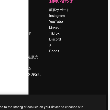
運営
お問い合わせ
料金
顧客サポート
会社概要
Instagram
Reviews
YouTube
採用情報
LinkedIn
検索トレンド
TikTok
ブログ
Discord
イベント
X
Slidesgo
Reddit
コンテンツを販売
する
プレスルーム
magnific.aiをお探し
ですか？
ee to the storing of cookies on your device to enhance site