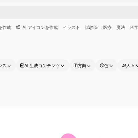
画を作成
AI アイコンを作成
イラスト
試験管
医療
魔法
科
ンス
AI 生成コンテンツ
方向
色
人々