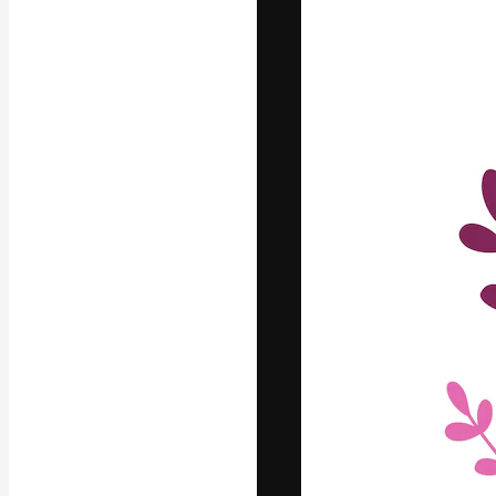
フォント
最高のクリエイ
ットフォーム。
店、スタジオを
います。
日本語
Copyright © 2010-