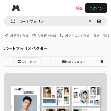
Magnific
料金
ログイン
Close menu
消去
画像で
AI 画像を作成
AI 動画を作成
AI アイコンを作成
素材
額縁
ポートフォリオベクター
ベクトル
検索フィルター