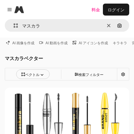
Magnific
料金
ログイン
Close menu
消去
画像で
AI 画像を作成
AI 動画を作成
AI アイコンを作成
キラキラ
マスカラベクター
ベクトル
検索フィルター