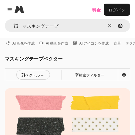
Magnific
料金
ログイン
Close menu
消去
画像で
AI 画像を作成
AI 動画を作成
AI アイコンを作成
背景
テク
マスキングテープベクター
ベクトル
検索フィルター