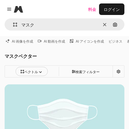
Magnific
料金
ログイン
Close menu
消去
画像で
AI 画像を作成
AI 動画を作成
AI アイコンを作成
ビジネス
マスクベクター
ベクトル
検索フィルター