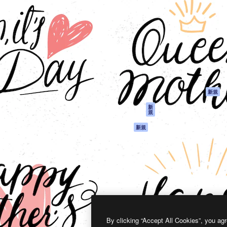
製品
はじめに
ティブ制作を導くためのプラ
Spaces
Academy
クリエイター、企業、代理
AI アシスタント
ドキュメント
含む100万人以上が利用して
AI 画像生成ツール
サポート
AI 動画生成ツール
利用規約
AI 音声合成ツール
プライバシーポリ
シー
ストックコンテン
ツ
オリジナル
新規
Claude/ChatGPT
クッキーポリシー
新
規
向けMCP
トラストセンター
エージェント
アフィリエイト
新規
API
法人向け
モバイルアプリ
すべてのMagnificツ
ール
2026
Freepik Company S.L.U.
無断複写・転載を禁じます
.
By clicking “Accept All Cookies”, you agr