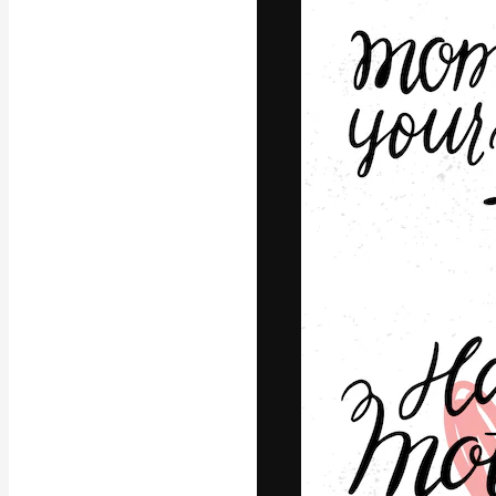
フォント
最高のクリエイ
ットフォーム。
店、スタジオを
います。
日本語
Copyright © 2010-