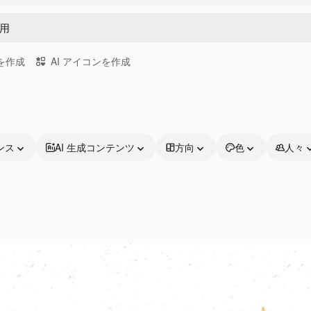
画を作成
AI アイコンを作成
ンス
AI 生成コンテンツ
方向
色
人々