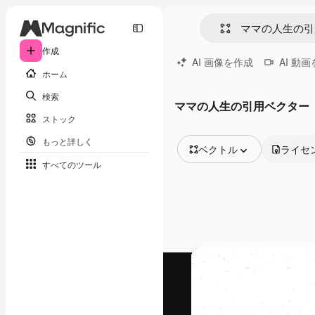
作成
AI 画像を作成
AI 動
ホーム
検索
ママの人生の引用ベクター
ストック
もっと詳しく
ベクトル
ライセ
すべてのツール
全ての画像
ベクトル
イラスト
写真
PSD
テンプレート
モックアップ
動画
映像素材
モーショングラフィックス
動画テンプレート
アイコン
3D モデル