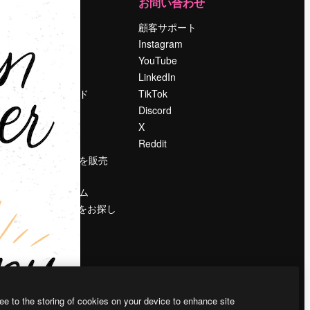
運営
お問い合わせ
料金
顧客サポート
会社概要
Instagram
Reviews
YouTube
採用情報
LinkedIn
検索トレンド
TikTok
ブログ
Discord
イベント
X
Slidesgo
Reddit
コンテンツを販売
する
プレスルーム
magnific.aiをお探し
ですか？
ee to the storing of cookies on your device to enhance site