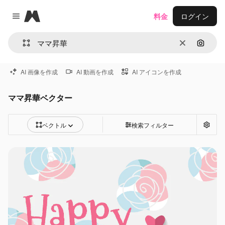
Magnific
料金
ログイン
Close menu
消去
画像で
AI 画像を作成
AI 動画を作成
AI アイコンを作成
ママ昇華ベクター
ベクトル
検索フィルター