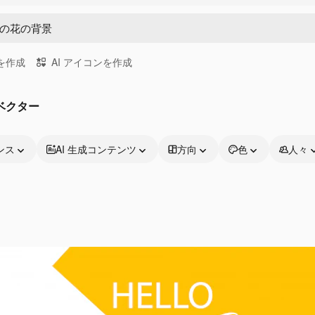
画を作成
AI アイコンを作成
ベクター
ンス
AI 生成コンテンツ
方向
色
人々