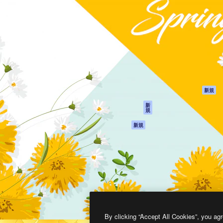
製品
はじめに
ティブ制作を導くためのプラ
Spaces
Academy
クリエイター、企業、代理
AI アシスタント
ドキュメント
含む100万人以上が利用して
AI 画像生成ツール
サポート
AI 動画生成ツール
利用規約
AI 音声合成ツール
プライバシーポリ
シー
ストックコンテン
ツ
オリジナル
新規
Claude/ChatGPT
クッキーポリシー
新
規
向けMCP
トラストセンター
エージェント
アフィリエイト
新規
API
法人向け
モバイルアプリ
すべてのMagnificツ
ール
2026
Freepik Company S.L.U.
無断複写・転載を禁じます
.
By clicking “Accept All Cookies”, you agr