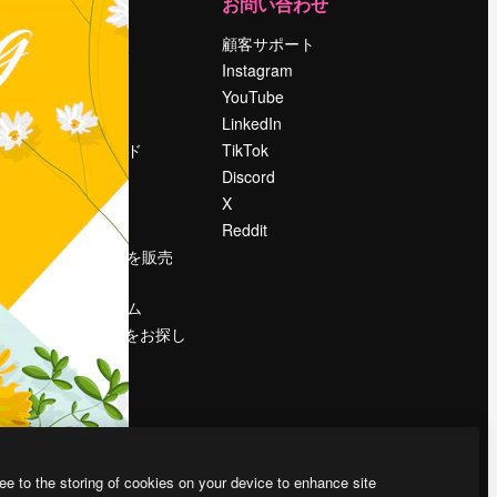
運営
お問い合わせ
料金
顧客サポート
会社概要
Instagram
Reviews
YouTube
採用情報
LinkedIn
検索トレンド
TikTok
ブログ
Discord
イベント
X
Slidesgo
Reddit
コンテンツを販売
する
プレスルーム
magnific.aiをお探し
ですか？
ee to the storing of cookies on your device to enhance site