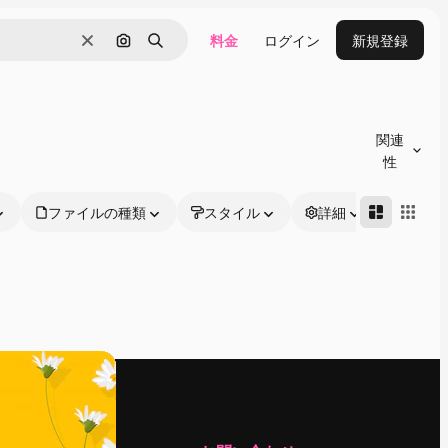
料金
ログイン
新規登録
消去
画像で検索
検索
関連
性
ファイルの種類
スタイル
詳細