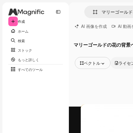
作成
AI 画像を作成
AI 動
ホーム
検索
マリーゴールドの花の背景
ストック
もっと詳しく
ベクトル
ライセ
すべてのツール
全ての画像
ベクトル
イラスト
写真
PSD
テンプレート
モックアップ
動画
映像素材
モーショングラフィックス
動画テンプレート
アイコン
3D モデル