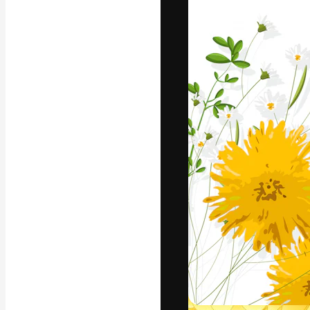
フォント
最高のクリエイ
ットフォーム。
店、スタジオを
います。
日本語
Copyright © 2010-