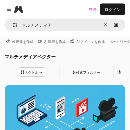
Magnific
料金
ログイン
Close menu
消去
画像で
AI 画像を作成
AI 動画を作成
AI アイコンを作成
ネットワー
マルチメディアベクター
ベクトル
検索フィルター