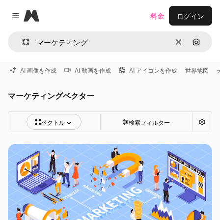
Magnific
料金
ログイン
Close menu
消去
画像で
AI 画像を作成
AI 動画を作成
AI アイコンを作成
世界地図
マーケティングベクター
ベクトル
検索フィルター