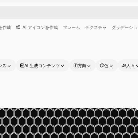
画を作成
AI アイコンを作成
フレーム
テクスチャ
グラデーショ
ンス
AI 生成コンテンツ
方向
色
人々