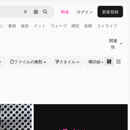
料金
ログイン
新規登録
消去
画像で検索
検索
ン
素材
陰影
ドット
ウェーブ
網目
装飾
ストライプ
関連
性
ファイルの種類
スタイル
詳細