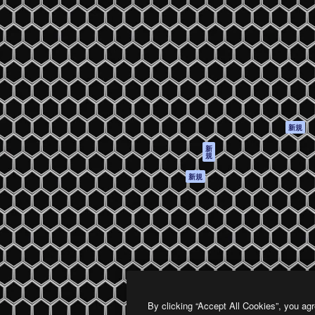
製品
はじめに
ティブ制作を導くためのプラ
Spaces
Academy
クリエイター、企業、代理
AI アシスタント
ドキュメント
含む100万人以上が利用して
AI 画像生成ツール
サポート
AI 動画生成ツール
利用規約
AI 音声合成ツール
プライバシーポリ
シー
ストックコンテン
ツ
オリジナル
新規
Claude/ChatGPT
クッキーポリシー
新
規
向けMCP
トラストセンター
エージェント
アフィリエイト
新規
API
法人向け
モバイルアプリ
すべてのMagnificツ
ール
2026
Freepik Company S.L.U.
無断複写・転載を禁じます
.
By clicking “Accept All Cookies”, you agr