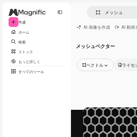
作成
AI 画像を作成
AI 動
ホーム
検索
メッシュベクター
ストック
もっと詳しく
ベクトル
ライセ
すべてのツール
全ての画像
ベクトル
イラスト
写真
PSD
テンプレート
モックアップ
動画
映像素材
モーショングラフィックス
動画テンプレート
アイコン
3D モデル