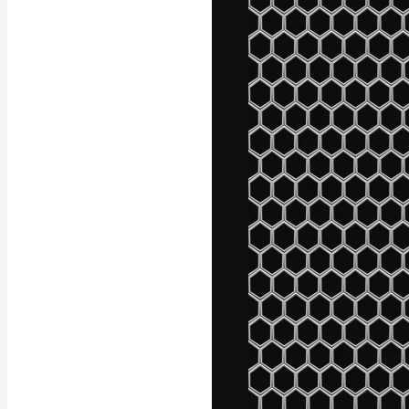
フォント
最高のクリエイ
ットフォーム。
店、スタジオを
います。
日本語
Copyright © 2010-