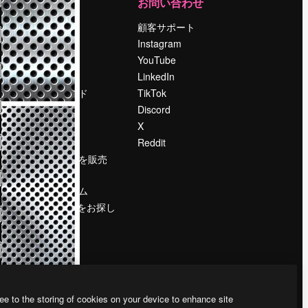
運営
お問い合わせ
料金
顧客サポート
会社概要
Instagram
Reviews
YouTube
採用情報
LinkedIn
検索トレンド
TikTok
ブログ
Discord
イベント
X
Slidesgo
Reddit
コンテンツを販売
する
プレスルーム
magnific.aiをお探し
ですか？
ee to the storing of cookies on your device to enhance site