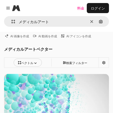
Magnific
料金
ログイン
Close menu
消去
画像で
AI 画像を作成
AI 動画を作成
AI アイコンを作成
メディカルアートベクター
ベクトル
検索フィルター