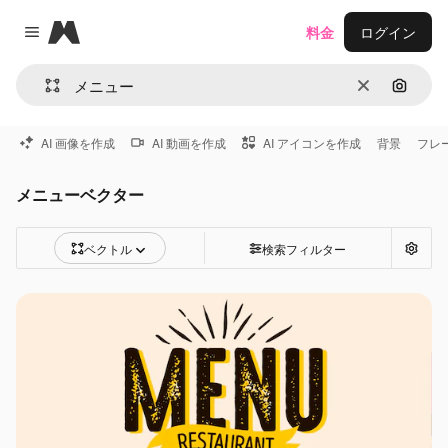
Magnific
料金
ログイン
Close menu
消去
画像で
AI 画像を作成
AI 動画を作成
AI アイコンを作成
背景
フレ
メニューベクター
ベクトル
検索フィルター