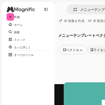
作成
AI 画像を作成
AI 動
ホーム
検索
メニューテンプレートベク
ストック
もっと詳しく
ベクトル
ライセ
すべてのツール
全ての画像
ベクトル
イラスト
写真
PSD
テンプレート
モックアップ
動画
映像素材
モーショングラフィックス
動画テンプレート
アイコン
3D モデル