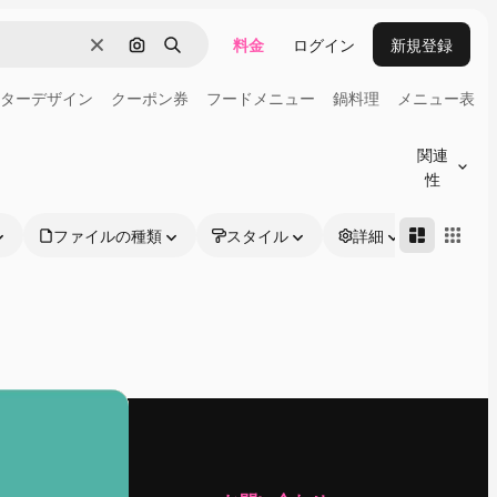
料金
ログイン
新規登録
消去
画像で検索
検索
ターデザイン
クーポン券
フードメニュー
鍋料理
メニュー表
関連
性
ファイルの種類
スタイル
詳細