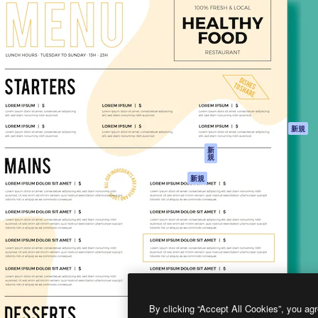
製品
はじめに
ティブ制作を導くためのプラ
Spaces
Academy
クリエイター、企業、代理
AI アシスタント
ドキュメント
含む100万人以上が利用して
AI 画像生成ツール
サポート
AI 動画生成ツール
利用規約
AI 音声合成ツール
プライバシーポリ
シー
ストックコンテン
ツ
オリジナル
新規
Claude/ChatGPT
クッキーポリシー
新
規
向けMCP
トラストセンター
エージェント
アフィリエイト
新規
API
法人向け
モバイルアプリ
すべてのMagnificツ
ール
2026
Freepik Company S.L.U.
無断複写・転載を禁じます
.
By clicking “Accept All Cookies”, you agr