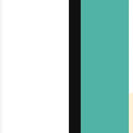
フォント
最高のクリエイ
ットフォーム。
店、スタジオを
います。
日本語
Copyright © 2010-