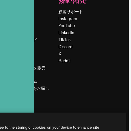
運営
お問い合わせ
料金
顧客サポート
会社概要
Instagram
Reviews
YouTube
採用情報
LinkedIn
検索トレンド
TikTok
ブログ
Discord
イベント
X
Slidesgo
Reddit
コンテンツを販売
する
プレスルーム
magnific.aiをお探し
ですか？
ee to the storing of cookies on your device to enhance site