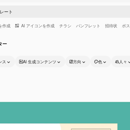
画を作成
AI アイコンを作成
チラシ
パンフレット
招待状
ポス
ター
ンス
AI 生成コンテンツ
方向
色
人々