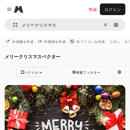
Magnific
料金
ログイン
Close menu
消去
画像で
AI 画像を作成
AI 動画を作成
AI アイコンを作成
リボン
キ
メリークリスマスベクター
ベクトル
検索フィルター