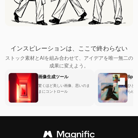
インスピレーションは、ここで終わらない
ストック素材とAIを組み合わせて、アイデアを唯一無二の
成果に変えよう。
画像生成ツール
Spac
驚くほど美しい画像、思いのま
ひと
まにコントロール
らゆ
ロー