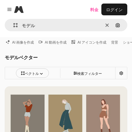
Magnific
料金
ログイン
Close menu
消去
画像で
AI 画像を作成
AI 動画を作成
AI アイコンを作成
背景
ショ
モデルベクター
ベクトル
検索フィルター