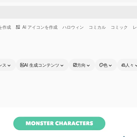
画を作成
AI アイコンを作成
ハロウィン
コミカル
コミック
レ
ンス
AI 生成コンテンツ
方向
色
人々