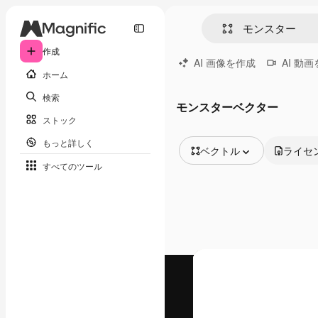
作成
AI 画像を作成
AI 動
ホーム
検索
モンスターベクター
ストック
もっと詳しく
ベクトル
ライセ
すべてのツール
全ての画像
ベクトル
イラスト
写真
PSD
テンプレート
モックアップ
動画
映像素材
モーショングラフィックス
動画テンプレート
アイコン
3D モデル