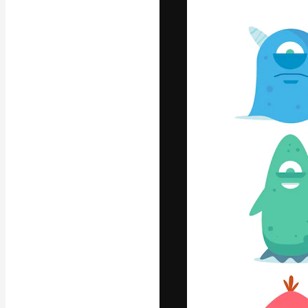
フォント
最高のクリエイ
ットフォーム。
店、スタジオを
います。
日本語
Copyright © 2010-