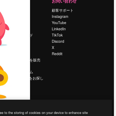
運営
お問い合わせ
料金
顧客サポート
会社概要
Instagram
Reviews
YouTube
採用情報
LinkedIn
検索トレンド
TikTok
ブログ
Discord
イベント
X
Slidesgo
Reddit
コンテンツを販売
する
プレスルーム
magnific.aiをお探し
ですか？
ee to the storing of cookies on your device to enhance site