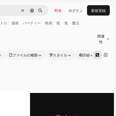
料金
ログイン
新規登録
消去
画像で検索
検索
トロ
漫画
パーティー
映画
龍
鬼
魔法
関連
性
ファイルの種類
スタイル
詳細