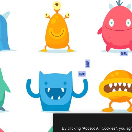
製品
はじめに
ティブ制作を導くためのプラ
Spaces
Academy
クリエイター、企業、代理
AI アシスタント
ドキュメント
含む100万人以上が利用して
AI 画像生成ツール
サポート
AI 動画生成ツール
利用規約
AI 音声合成ツール
プライバシーポリ
シー
ストックコンテン
ツ
オリジナル
新規
Claude/ChatGPT
クッキーポリシー
新
規
向けMCP
トラストセンター
エージェント
アフィリエイト
新規
API
法人向け
モバイルアプリ
すべてのMagnificツ
ール
2026
Freepik Company S.L.U.
無断複写・転載を禁じます
.
By clicking “Accept All Cookies”, you agr