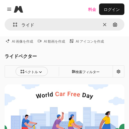
Magnific
料金
ログイン
Close menu
消去
画像で
AI 画像を作成
AI 動画を作成
AI アイコンを作成
ライドベクター
ベクトル
検索フィルター