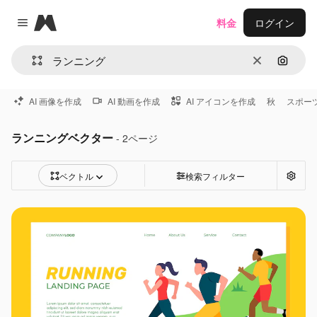
Magnific
料金
ログイン
Close menu
消去
画像で
AI 画像を作成
AI 動画を作成
AI アイコンを作成
秋
スポー
ランニングベクター
- 2ページ
ベクトル
検索フィルター