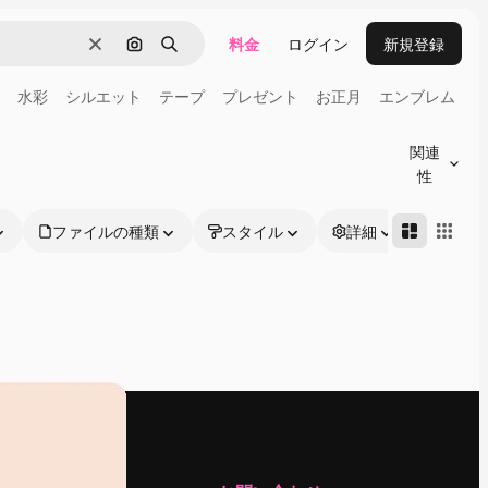
料金
ログイン
新規登録
消去
画像で検索
検索
水彩
シルエット
テープ
プレゼント
お正月
エンブレム
関連
性
ファイルの種類
スタイル
詳細