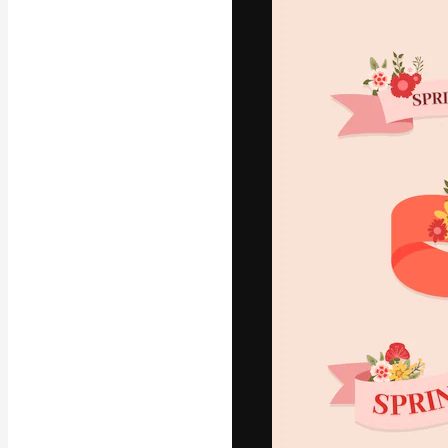
フォント
最高のクリエイ
ットフォーム。
店、スタジオを
います。
日本語
Copyright © 2010-