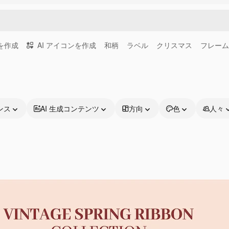
画を作成
AI アイコンを作成
和柄
ラベル
クリスマス
フレーム
ンス
AI 生成コンテンツ
方向
色
人々