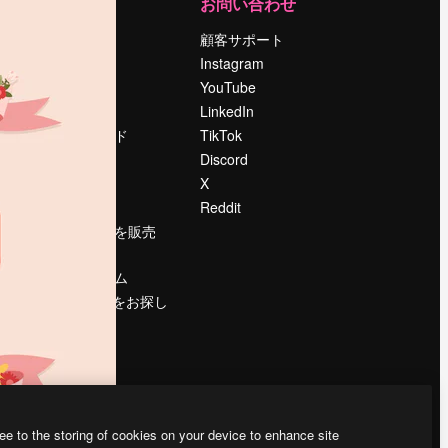
運営
お問い合わせ
料金
顧客サポート
会社概要
Instagram
Reviews
YouTube
採用情報
LinkedIn
検索トレンド
TikTok
ブログ
Discord
イベント
X
Slidesgo
Reddit
コンテンツを販売
する
プレスルーム
magnific.aiをお探し
ですか？
ee to the storing of cookies on your device to enhance site