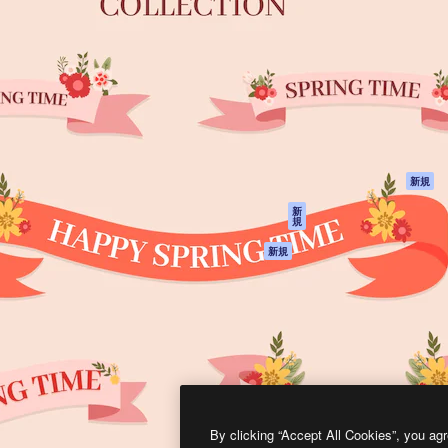
製品
はじめに
ティブ制作を導くためのプラ
Spaces
Academy
クリエイター、企業、代理
AI アシスタント
ドキュメント
含む100万人以上が利用して
AI 画像生成ツール
サポート
AI 動画生成ツール
利用規約
AI 音声合成ツール
プライバシーポリ
シー
ストックコンテン
ツ
オリジナル
新規
Claude/ChatGPT
クッキーポリシー
新
規
向けMCP
トラストセンター
エージェント
アフィリエイト
新規
API
法人向け
モバイルアプリ
すべてのMagnificツ
ール
2026
Freepik Company S.L.U.
無断複写・転載を禁じます
.
By clicking “Accept All Cookies”, you agr