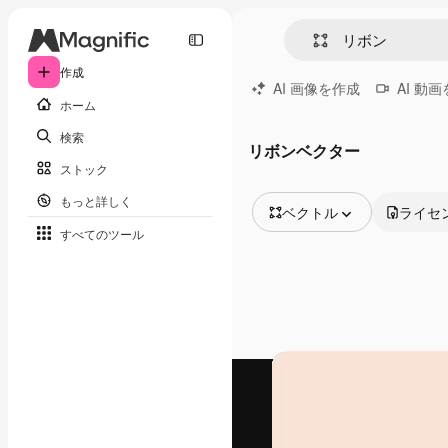
作成
AI 画像を作成
AI 動
ホーム
検索
リボンベクター
ストック
もっと詳しく
ベクトル
ライセ
すべてのツール
全ての画像
ベクトル
イラスト
写真
PSD
テンプレート
モックアップ
動画
映像素材
モーショングラフィックス
動画テンプレート
アイコン
3D モデル