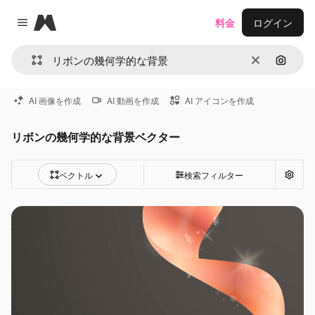
Magnific
料金
ログイン
Close menu
消去
画像で
AI 画像を作成
AI 動画を作成
AI アイコンを作成
リボンの幾何学的な背景ベクター
ベクトル
検索フィルター