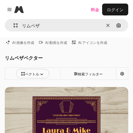
Magnific
料金
ログイン
Close menu
消去
画像で
AI 画像を作成
AI 動画を作成
AI アイコンを作成
リムペザベクター
ベクトル
検索フィルター