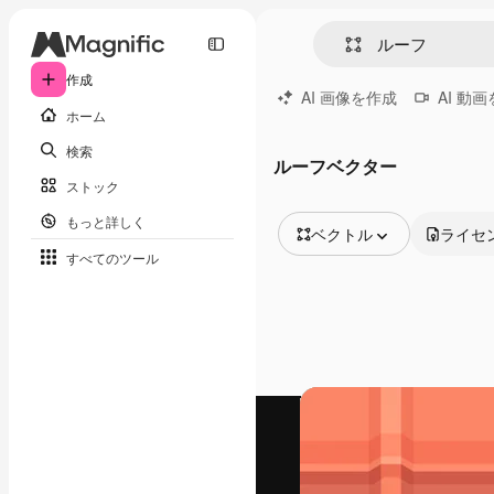
作成
AI 画像を作成
AI 動
ホーム
検索
ルーフベクター
ストック
もっと詳しく
ベクトル
ライセ
すべてのツール
全ての画像
ベクトル
イラスト
写真
PSD
テンプレート
モックアップ
動画
映像素材
モーショングラフィックス
動画テンプレート
アイコン
3D モデル