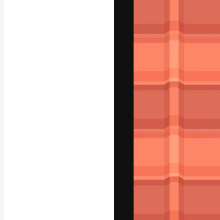
フォント
最高のクリエイ
ットフォーム。
店、スタジオを
います。
日本語
Copyright © 2010-