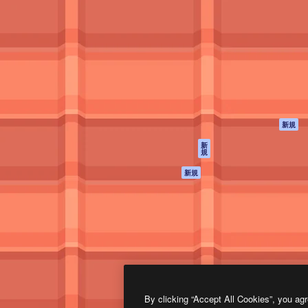
製品
はじめに
ティブ制作を導くためのプラ
Spaces
Academy
クリエイター、企業、代理
AI アシスタント
ドキュメント
含む100万人以上が利用して
AI 画像生成ツール
サポート
AI 動画生成ツール
利用規約
AI 音声合成ツール
プライバシーポリ
シー
ストックコンテン
ツ
オリジナル
新規
Claude/ChatGPT
クッキーポリシー
新
規
向けMCP
トラストセンター
エージェント
アフィリエイト
新規
API
法人向け
モバイルアプリ
すべてのMagnificツ
ール
2026
Freepik Company S.L.U.
無断複写・転載を禁じます
.
By clicking “Accept All Cookies”, you agr