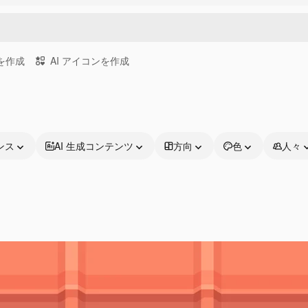
画を作成
AI アイコンを作成
ンス
AI 生成コンテンツ
方向
色
人々