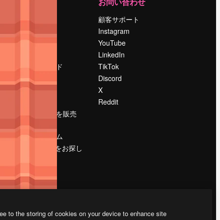
運営
お問い合わせ
料金
顧客サポート
会社概要
Instagram
Reviews
YouTube
採用情報
LinkedIn
検索トレンド
TikTok
ブログ
Discord
イベント
X
Slidesgo
Reddit
コンテンツを販売
する
プレスルーム
magnific.aiをお探し
ですか？
ee to the storing of cookies on your device to enhance site