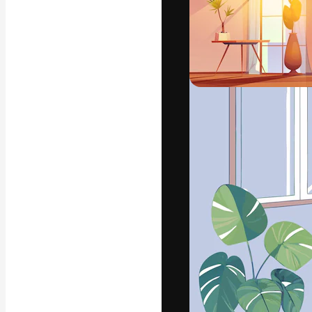
フォント
最高のクリエイ
ットフォーム。
店、スタジオを
います。
日本語
Copyright © 2010-