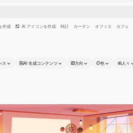
画を作成
AI アイコンを作成
時計
カーテン
オフィス
カフェ
ンス
AI 生成コンテンツ
方向
色
人々