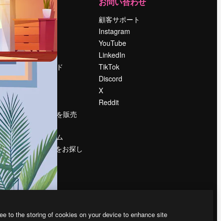
運営
お問い合わせ
料金
顧客サポート
会社概要
Instagram
Reviews
YouTube
採用情報
LinkedIn
検索トレンド
TikTok
ブログ
Discord
イベント
X
Slidesgo
Reddit
コンテンツを販売
する
プレスルーム
magnific.aiをお探し
ですか？
ee to the storing of cookies on your device to enhance site