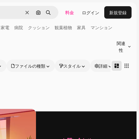
料金
ログイン
新規登録
消去
画像で検索
検索
家電
病院
クッション
観葉植物
家具
マンション
関連
性
ファイルの種類
スタイル
詳細