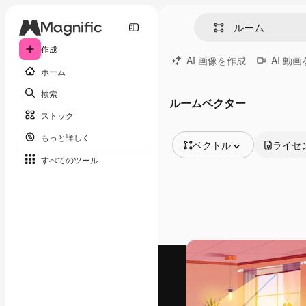
作成
AI 画像を作成
AI 動
ホーム
検索
ルームベクター
ストック
もっと詳しく
ベクトル
ライセ
すべてのツール
全ての画像
ベクトル
イラスト
写真
PSD
テンプレート
モックアップ
動画
映像素材
モーショングラフィックス
動画テンプレート
アイコン
3D モデル