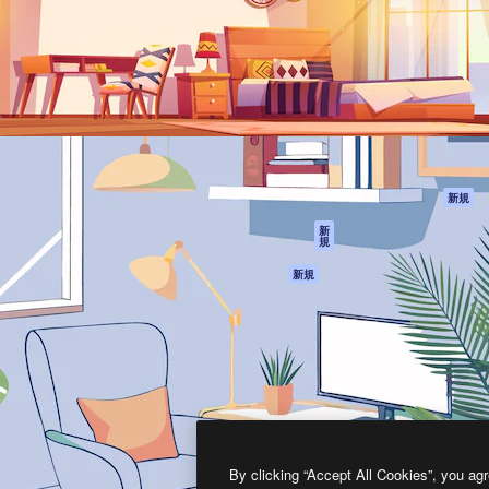
製品
はじめに
ティブ制作を導くためのプラ
Spaces
Academy
クリエイター、企業、代理
AI アシスタント
ドキュメント
含む100万人以上が利用して
AI 画像生成ツール
サポート
AI 動画生成ツール
利用規約
AI 音声合成ツール
プライバシーポリ
シー
ストックコンテン
ツ
オリジナル
新規
Claude/ChatGPT
クッキーポリシー
新
規
向けMCP
トラストセンター
エージェント
アフィリエイト
新規
API
法人向け
モバイルアプリ
すべてのMagnificツ
ール
2026
Freepik Company S.L.U.
無断複写・転載を禁じます
.
By clicking “Accept All Cookies”, you agr