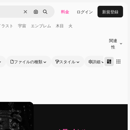
料金
ログイン
新規登録
消去
画像で検索
検索
イラスト
宇宙
エンブレム
木目
火
関連
性
ファイルの種類
スタイル
詳細