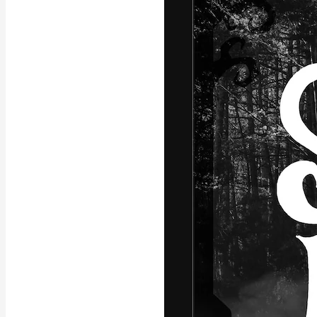
フォント
最高のクリエイ
ットフォーム。
店、スタジオを
います。
日本語
Copyright © 2010-