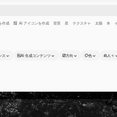
画を作成
AI アイコンを作成
背景
星
テクスチャ
太陽
本
ンス
AI 生成コンテンツ
方向
色
人々