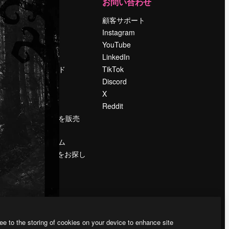
運営
お問い合わせ
料金
顧客サポート
会社概要
Instagram
Reviews
YouTube
採用情報
LinkedIn
検索トレンド
TikTok
ブログ
Discord
イベント
X
Slidesgo
Reddit
コンテンツを販売
する
プレスルーム
magnific.aiをお探し
ですか？
ee to the storing of cookies on your device to enhance site