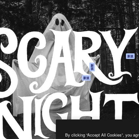
製品
はじめに
ティブ制作を導くためのプラ
Spaces
Academy
クリエイター、企業、代理
AI アシスタント
ドキュメント
含む100万人以上が利用して
AI 画像生成ツール
サポート
AI 動画生成ツール
利用規約
AI 音声合成ツール
プライバシーポリ
シー
ストックコンテン
ツ
オリジナル
新規
Claude/ChatGPT
クッキーポリシー
新
規
向けMCP
トラストセンター
エージェント
アフィリエイト
新規
API
法人向け
モバイルアプリ
すべてのMagnificツ
ール
2026
Freepik Company S.L.U.
無断複写・転載を禁じます
.
By clicking “Accept All Cookies”, you agr