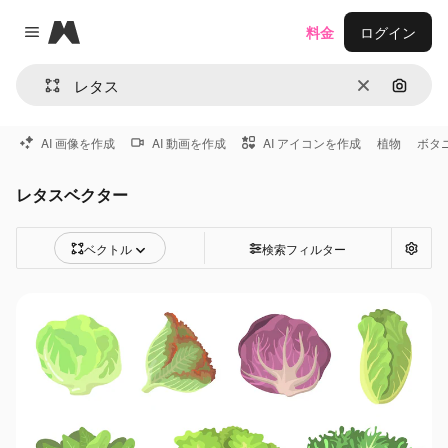
Magnific
料金
ログイン
Close menu
消去
画像で
AI 画像を作成
AI 動画を作成
AI アイコンを作成
植物
ボタ
レタスベクター
ベクトル
検索フィルター